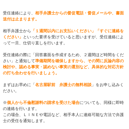
受任連絡により、
相手弁護士からの督促電話・督促メールや、書面
送付は止まります。
相手弁護士から
「１週間以内にお支払いください」「すぐに連絡を
ください」
といった要求を受けていると思いますが、受任連絡によ
って一旦、仕切り直しを行います。
受任連絡の際に「回答書面を作成するため、２週間ほど時間をくだ
さい」と通知して
準備期間を確保しますから、その間に反論内容の
検討や、認める事実・認めない事実の選別など、具体的な対応方針
の打ち合わせを行いましょう。
まずはお早めに「
名古屋駅前 弁護士の無料相談
」をお申し込みく
ださい。
※
個人から不倫慰謝料の請求を受けた場合
についても、同様に即時
の連絡を行います。
この場合、ＬＩＮＥや電話など、相手本人に連絡可能な方法で弁護
士の受任を通知します。