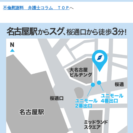
不倫慰謝料 弁護士コラム ＴＯＰ
へ